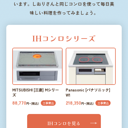
います。しおりさんと同じコンロを使って毎日美
味しい料理を作ってみましょう。
IHコンロシリーズ
MITSUBISHI [三菱] Mシリー
Panasonic [パナソニック]
ズ
W1
88,770
218,350
工事費込
工事費込
円~(税込)
円~(税込)
IHコンロを見る