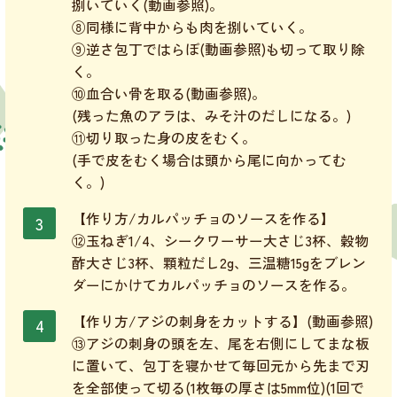
捌いていく(動画参照)。
⑧同様に背中からも肉を捌いていく。
⑨逆さ包丁ではらぼ(動画参照)も切って取り除
く。
⑩血合い骨を取る(動画参照)。
(残った魚のアラは、みそ汁のだしになる。)
⑪切り取った身の皮をむく。
(手で皮をむく場合は頭から尾に向かってむ
く。)
【作り方/カルパッチョのソースを作る】
⑫玉ねぎ1/4、シークワーサー大さじ3杯、穀物
酢大さじ3杯、顆粒だし2g、三温糖15gをブレン
ダーにかけてカルパッチョのソースを作る。
【作り方/アジの刺身をカットする】(動画参照)
⑬アジの刺身の頭を左、尾を右側にしてまな板
に置いて、包丁を寝かせて毎回元から先まで刃
を全部使って切る(1枚毎の厚さは5mm位)(1回で