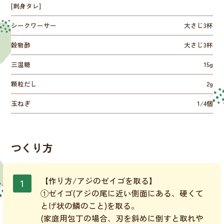
[刺身タレ]
シークワーサー
大さじ3杯
穀物酢
大さじ3杯
三温糖
15g
顆粒だし
2g
玉ねぎ
1/4個
つくり方
【作り方/アジのゼイゴを取る】
①ゼイゴ(アジの尾に近い側面にある、硬くて
とげ状の鱗のこと)を取る。
(家庭用包丁の場合、刃を斜めに倒すと取れや