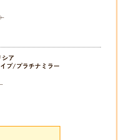
込）
デリシア
タイプ/プラチナミラー
）