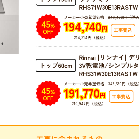
RHS71W30E13RASTW
メーカー小売希望価格
349,470円（税
194,740
45
%
円
工事費込
OFF
214,214円（税込）
Rinnai [リンナイ] 
トップ60cm
3V乾電池/シンプル
RHS31W30E13RASTW
メーカー小売希望価格
343,530円（税込
191,770
45
%
円
工事費込
OFF
210,947円（税込）
工事に含まれるもの