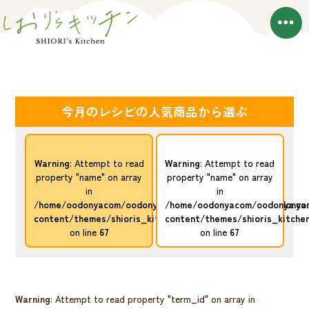
今月のレシピの人気商品から選ぶ
Warning
: Attempt to read
Warning
: Attempt to read
property "name" on array
property "name" on array
in
in
/home/oodonyacom/oodonya.com/public_html/conro.oodonya
/home/oodonyacom/oodonya.com
content/themes/shioris_kitchen/taxonomy.php
content/themes/shioris_kitche
on line
67
on line
67
Warning
: Attempt to read property "term_id" on array in