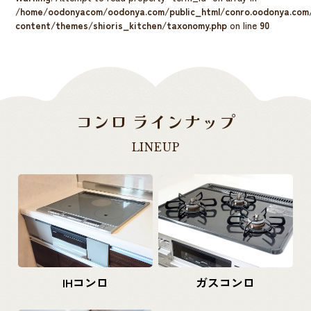
/home/oodonyacom/oodonya.com/public_html/conro.oodonya.com
content/themes/shioris_kitchen/taxonomy.php
on line
90
コンロ ラインナップ
LINEUP
IHコンロ
ガスコンロ