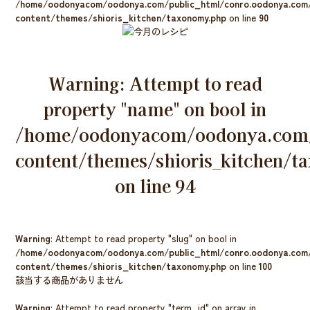
/home/oodonyacom/oodonya.com/public_html/conro.oodonya.com
content/themes/shioris_kitchen/taxonomy.php
on line
90
Warning
: Attempt to read
property "name" on bool in
/home/oodonyacom/oodonya.com/
content/themes/shioris_kitchen/
on line
94
Warning
: Attempt to read property "slug" on bool in
/home/oodonyacom/oodonya.com/public_html/conro.oodonya.com
content/themes/shioris_kitchen/taxonomy.php
on line
100
該当する商品がありません
Warning
: Attempt to read property "term_id" on array in